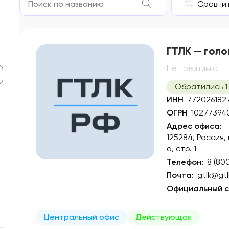
Сравнить
ГТЛК — голо
Нет рейтинга
Обратились 1
ИНН
772026182
ОГРН
10277394
Адрес офиса:
125284, Россия,
а, стр. 1
Телефон:
8 (80
Почта:
gtlk@gtl
Официальный с
Центральный офис
Действующая