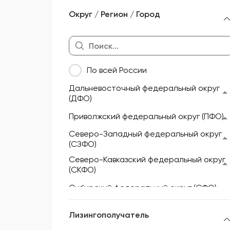
Морской и речной транспорт
Округ / Регион / Город
Мототехника и техника для
активного отдыха
Недвижимость
По всей России
Оборудование
Дальневосточный федеральный округ
Прицепы и полуприцепы
(ДФО)
Сельскохозяйственная техника
Приволжский федеральный округ (ПФО)
Складская техника
Северо-Западный федеральный округ
(СЗФО)
Спецтехника
Северо-Кавказский федеральный округ
(СКФО)
Сибирский федеральный округ (СФО)
Уральский федеральный округ (УФО)
Лизингополучатель
Центральный федеральный округ (ЦФО)