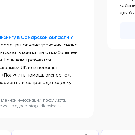
кабин
для б
изингу в Самарской области ?
араметры финансирования, аванс,
льтровать компании с наибольшей
. Если вам требуются
скольких ЛК или помощь в
у «Получить помощь эксперта»,
варианты и сопроводит сделку
авленной информации, пожалуйста,
исьмо на адрес
info@gidleasing.ru
.