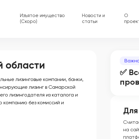
Изъятое имущество
Новости и
О
(Скоро)
статьи
проек
Важна
й области
✅ Вс
ьные лизинговые компании, банки,
про
ансирующие лизинг в Самарской
его лизингодателя из каталога и
ю компанию без комиссий и
Для
Счита
на сай
платф